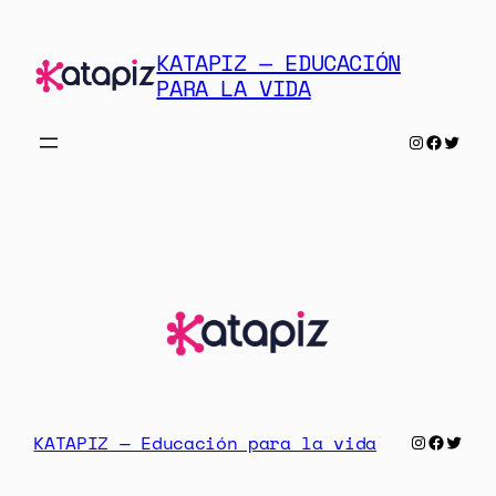
Saltar
al
KATAPIZ — EDUCACIÓN
contenido
PARA LA VIDA
Instagra
Facebo
Twit
Instagr
Facebo
Twit
KATAPIZ — Educación para la vida