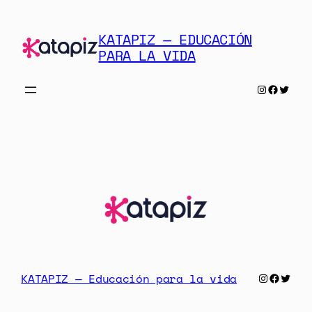
Saltar
al
KATAPIZ — EDUCACIÓN
contenido
PARA LA VIDA
Instagra
Facebo
Twit
Instagr
Facebo
Twit
KATAPIZ — Educación para la vida