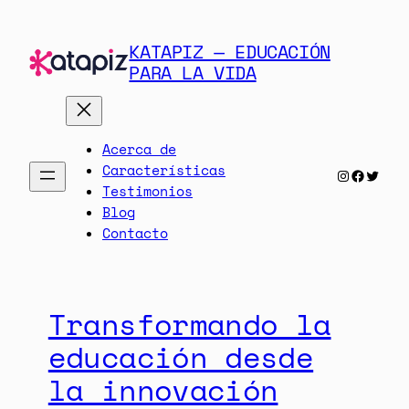
Saltar
al
KATAPIZ — EDUCACIÓN
contenido
PARA LA VIDA
Acerca de
Características
Instagra
Facebo
Twit
Testimonios
Blog
Contacto
Transformando la
educación desde
la innovación