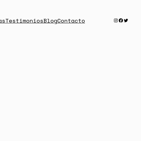
Instagra
Faceboo
Twitt
as
Testimonios
Blog
Contacto