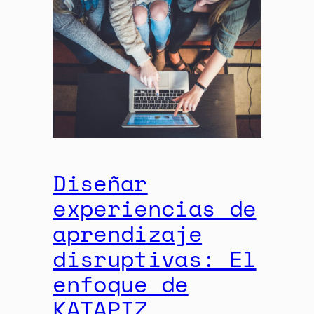
Diseñar
experiencias de
aprendizaje
disruptivas: El
enfoque de
KATAPIZ