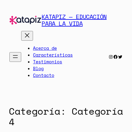
KATAPIZ — EDUCACIÓN
PARA LA VIDA
Acerca de
Características
Instagra
Facebo
Twit
Testimonios
Blog
Contacto
Categoría:
Categoría
4